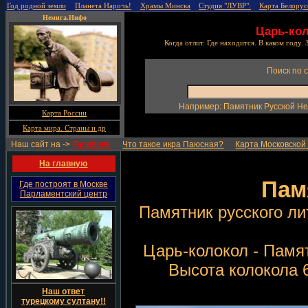
Год родной земли
Планета Нарочь!
Храмы Минска
Студия "ЛУВР":
Карта Белорус
Немига.Инфо
Царь-ко
Когда отлит. Где находится. В каком году.
Поиск по 
Например: Памятник Русской Не
Карта России
Карта мира. Страны и др
Наш сайт на ->
Facebook
Что такое икра Паюсная?
Карта Московской
На главную
Пам
Где построят в Москве
Парламентский центр
Памятник русского ли
Царь-колокол - Памят
Высота колокола 6
Наш ответ
турецкому султану!!