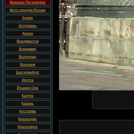
Вокзалы Петербурга
Фото городов России
Адлер
Астрахань
Анапа
Владивосток
Владимир
Волгоград
Воронеж
Екатеринбург
Ирутск
Йошкар-Ола
Калуга
Казань
Кострома
Краснодар
Красноярск