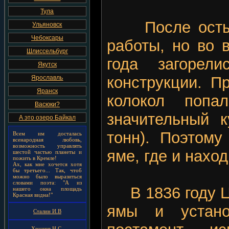
Тула
После остыва
Ульяновск
Чебоксары
работы, но во 
Шлиссельбург
года загорел
Якутск
конструкции. П
Ярославль
Яранск
колокол попа
Васюки?
значительный к
А это озеро Байкал
тонн). Поэтому
Всем им досталась
всенародная любовь,
возможность управлять
яме, где и наход
шестой частью планеты и
пожить в Кремле!
Ах, как мне хочется хотя
бы третьего... Так, чтоб
можно было выразиться
словами поэта: "А из
В 1836 году Ца
нашего окна площадь
Красная видна!"
ямы и устан
Сталин И.В
Хрущев Н.С.