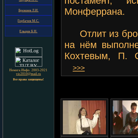
постамент, и
Монферрана.
Брежнев Л.И.
Горбачев М.С.
Отлит из бронз
Ельцин Б.Н.
на нём выполне
Кохтевым, П. 
>>>
Немига.Инфо. 2003-2021
vic2010@mail.ru
Все права защищены!